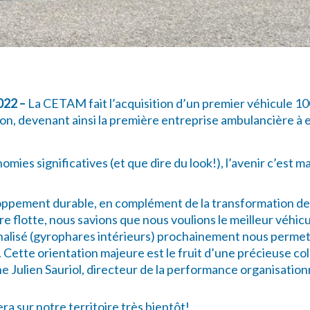
2022 –
La CETAM fait l’acquisition d’un premier véhicule 
tion, devenant ainsi la première entreprise ambulancière à 
mies significatives (et que dire du look!), l’avenir c’est m
loppement durable, en complément de la transformation de
otre flotte, nous savions que nous voulions le meilleur véhic
analisé (gyrophares intérieurs) prochainement nous permet
 Cette orientation majeure est le fruit d’une précieuse co
e Julien Sauriol, directeur de la performance organisation
sur notre territoire très bientôt!